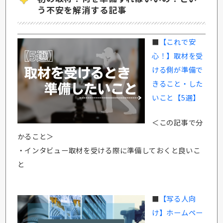
う不安を解消する記事
■
【これで安
心！】取材を受
ける側が準備で
きること・した
いこと【5選】
＜この記事で分
かること＞
・インタビュー取材を受ける際に準備しておくと良いこ
と
■
【写る人向
け】ホームペー