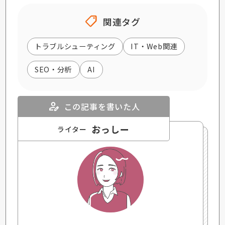
shoppingmode
関連タグ
トラブルシューティング
IT・Web関連
SEO・分析
AI
person_edit
この記事を書いた人
おっしー
ライター